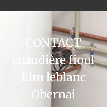
CONTACT
chaudière fioul
Elm leblanc
Obernai