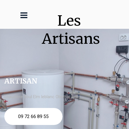
Les 
Artisans
ARTISAN
chaudière fioul Elm leblanc Obernai
09 72 66 89 55