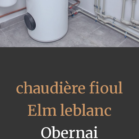
chaudière fioul
Elm leblanc
Obernai