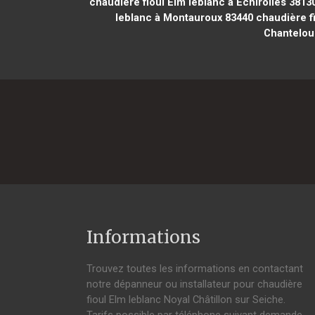
chaudière fioul Elm leblanc à Échirolles 3813
leblanc à Montauroux 83440
chaudière fi
Chantelou
Informations
Trouvez toutes les informations en contactant
notre dépanneur ou installateur pour chaudière
fioul Elm leblanc Noyal Châtillon sur Seiche.
Tarifs possible par téléphone suivant demande,