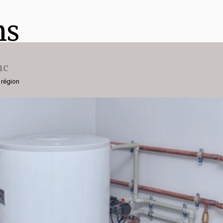
ns
nc
 région
che