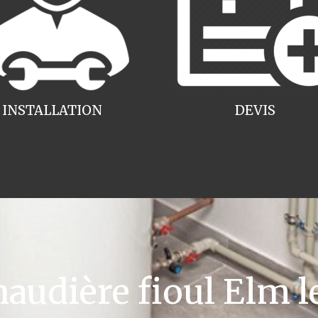
INSTALLATION
DEVIS
udière fioul Elm l