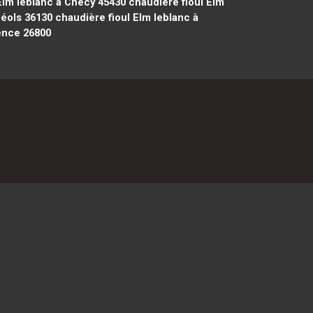
Elm leblanc à Chécy 45430
chaudière fioul Elm
Déols 36130
chaudière fioul Elm leblanc à
lence 26800