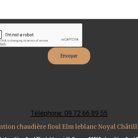
Téléphone: 09 72 66 89 55
ntion chaudière fioul Elm leblanc Noyal Châtill