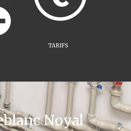
TARIFS
eblanc Noyal