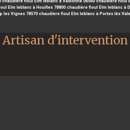
0
chaudière fioul Elm leblanc à Valbonne 06560
chaudière fioul 
oul Elm leblanc à Houilles 78800
chaudière fioul Elm leblanc à 
p les Vignes 78570
chaudière fioul Elm leblanc à Portes lès Va
Artisan d'intervention