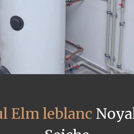
ul Elm leblanc
Noyal