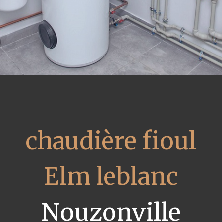
chaudière fioul
Elm leblanc
Nouzonville