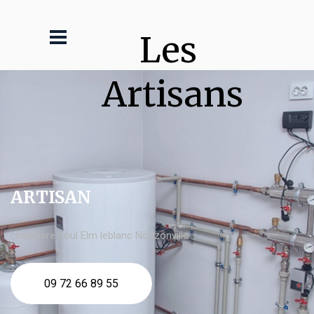
Les 
Artisans
ARTISAN
chaudière fioul Elm leblanc Nouzonville
09 72 66 89 55