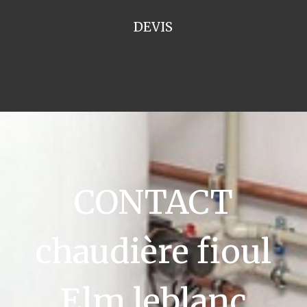
DEVIS
CONTACT
chaudière fioul
Elm leblanc