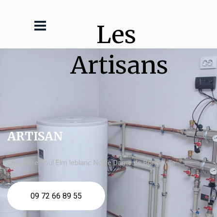
Les 
Artisans
ARTISAN
chaudière fioul Elm leblanc Notre Dame de Bondeville
09 72 66 89 55