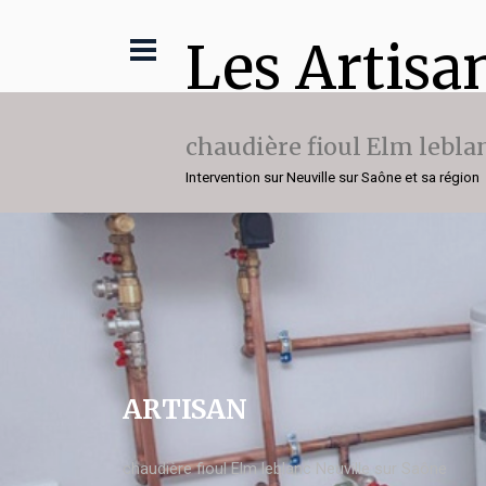
Les Artisa
chaudière fioul Elm lebla
Intervention sur Neuville sur Saône et sa région
ARTISAN
chaudière fioul Elm leblanc Neuville sur Saône