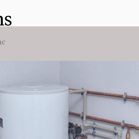
ns
nc