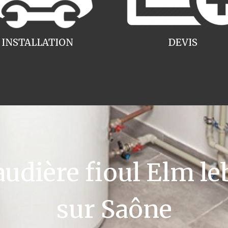
INSTALLATION
DEVIS
dière fioul Elm leb
sur Saône