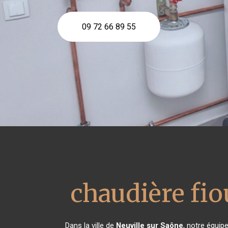
09 72 66 89 55
chaudière fio
Dans la ville de
Neuville sur Saône
, notre équip