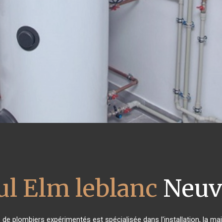
ul Elm leblanc
Neuvi
e de plombiers expérimentés est spécialisée dans l'installation, la ma