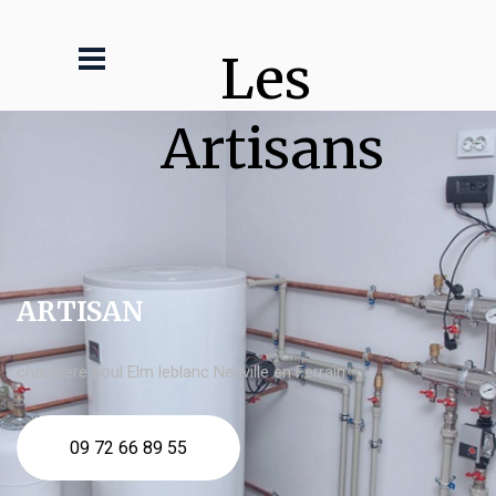
Les 
Artisans
ARTISAN
chaudière fioul Elm leblanc Neuville en Ferrain
09 72 66 89 55