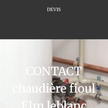
DEVIS
CONTACT
chaudière fioul
Elm leblanc