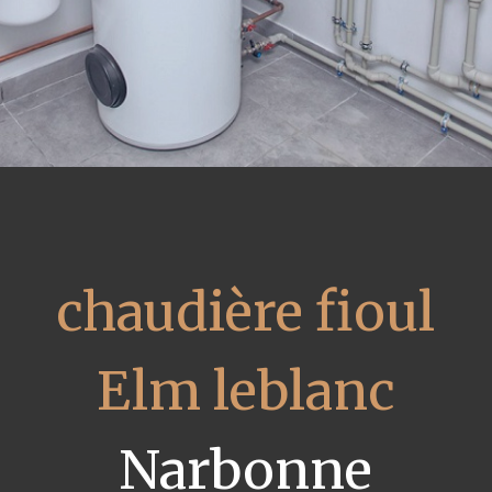
chaudière fioul
Elm leblanc
Narbonne