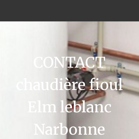
CONTACT
chaudière fioul
Elm leblanc
Narbonne