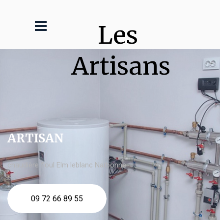
Les 
Artisans
ARTISAN
chaudière fioul Elm leblanc Narbonne
09 72 66 89 55