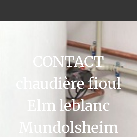
CONTACT
chaudière fioul
Elm leblanc
Mundolsheim