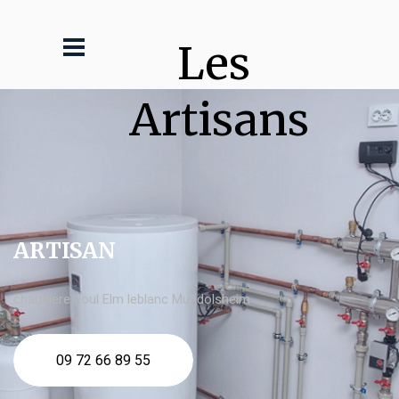
Les 
Artisans
ARTISAN
chaudière fioul Elm leblanc Mundolsheim
09 72 66 89 55