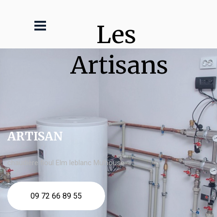
Les 
Artisans
ARTISAN
chaudière fioul Elm leblanc Mulhouse
09 72 66 89 55