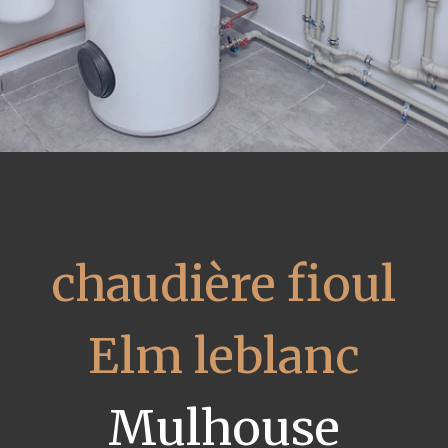
chaudière fioul
Elm leblanc
Mulhouse