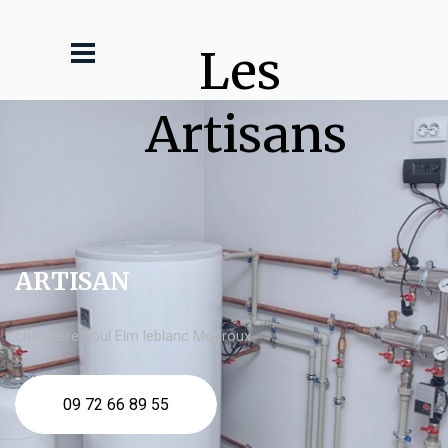
Les 
Artisans
ARTISAN
chaudière fioul Elm leblanc Mouroux
09 72 66 89 55