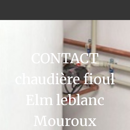
CONTACT
chaudière fioul
Elm leblanc
Mouroux