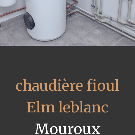
chaudière fioul
Elm leblanc
Mouroux