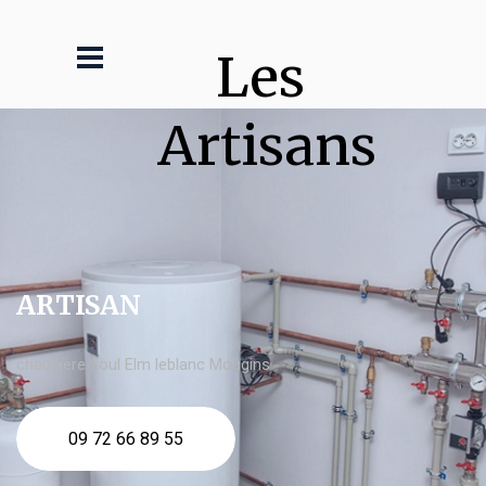
Les 
Artisans
ARTISAN
chaudière fioul Elm leblanc Mougins
09 72 66 89 55