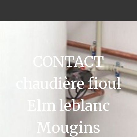
CONTACT
chaudière fioul
Elm leblanc
Mougins