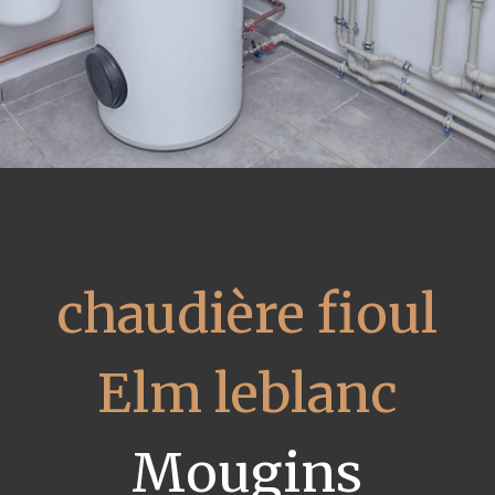
chaudière fioul
Elm leblanc
Mougins