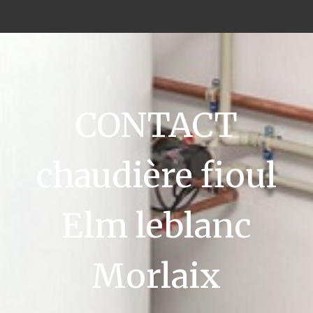
CONTACT
chaudière fioul
Elm leblanc
Morlaix