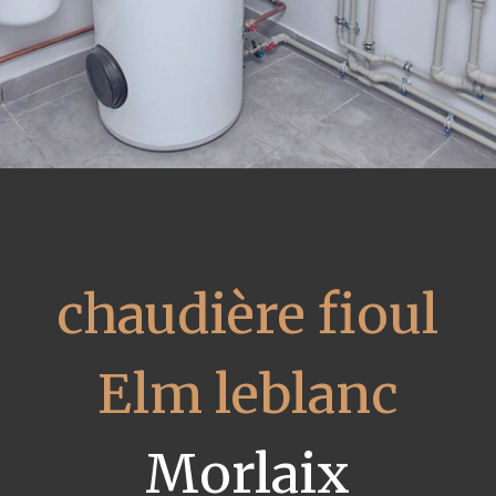
chaudière fioul
Elm leblanc
Morlaix