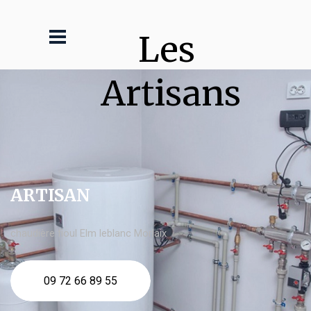
Les 
Artisans
ARTISAN
chaudière fioul Elm leblanc Morlaix
09 72 66 89 55