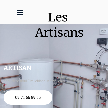
Les 
Artisans
ARTISAN
chaudière fioul Elm leblanc Mordelles
09 72 66 89 55