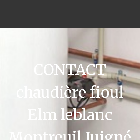
CONTACT
chaudière fioul
Elm leblanc
Montreuil Juigné