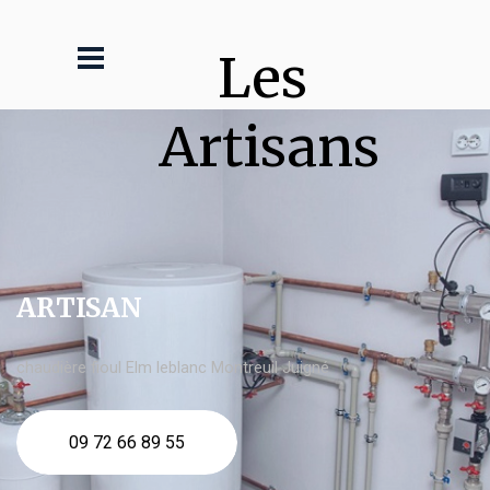
Les 
Artisans
ARTISAN
chaudière fioul Elm leblanc Montreuil Juigné
09 72 66 89 55