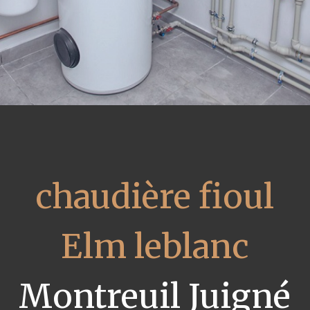
chaudière fioul
Elm leblanc
Montreuil Juigné