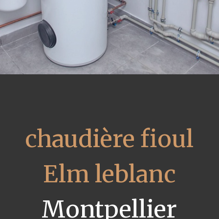
chaudière fioul
Elm leblanc
Montpellier