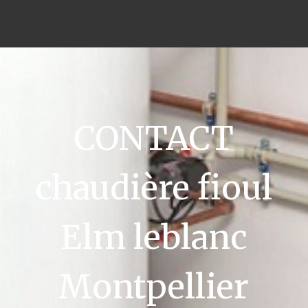
CONTACT
chaudière fioul
Elm leblanc
Montpellier