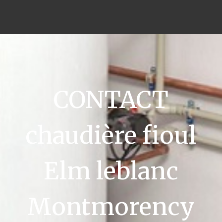
CONTACT
chaudière fioul
Elm leblanc
Montmorency