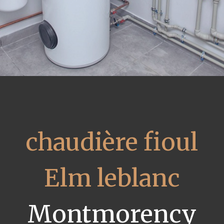
chaudière fioul
Elm leblanc
Montmorency