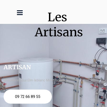
Les 
Artisans
ARTISAN
chaudière fioul Elm leblanc Montmorency
09 72 66 89 55