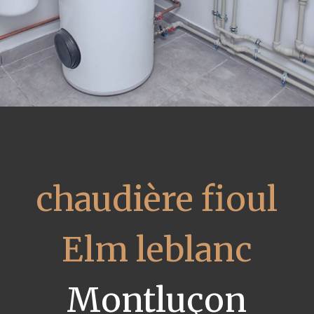
chaudière fioul
Elm leblanc
Montluçon