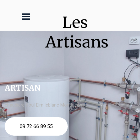
Les 
Artisans
ARTISAN
chaudière fioul Elm leblanc Montluçon
09 72 66 89 55