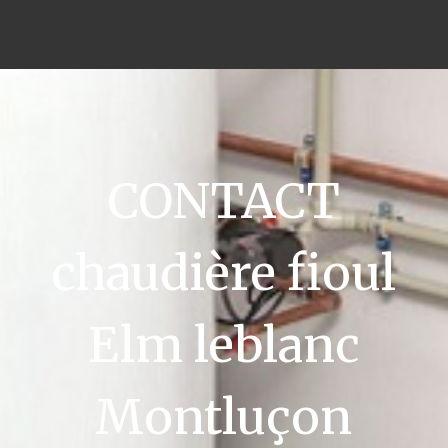
CONTACT
chaudière fioul
Elm leblanc
Montluçon