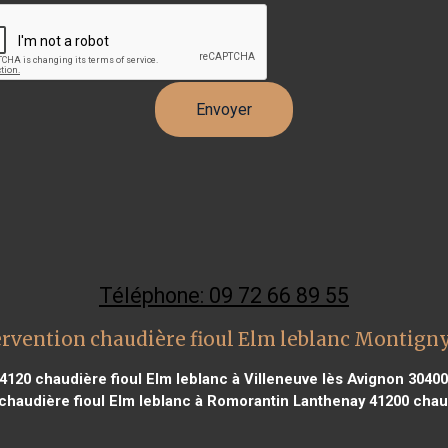
Téléphone: 09 72 66 89 55
ervention chaudière fioul Elm leblanc Montigny
14120
chaudière fioul Elm leblanc à Villeneuve lès Avignon 30400
chaudière fioul Elm leblanc à Romorantin Lanthenay 41200
chaud