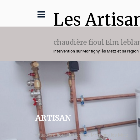
Les Artisa
chaudière fioul Elm lebla
Intervention sur Montigny lès Metz et sa région
ARTISAN
chaudière fioul Elm leblanc Montigny lès Metz