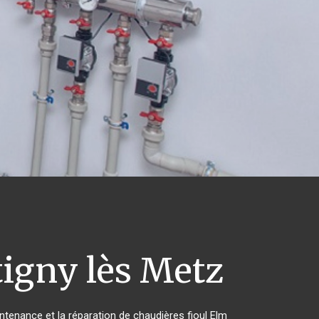
gny lès Metz
intenance et la réparation de chaudières fioul Elm