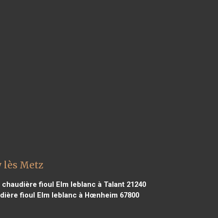
 lès Metz
chaudière fioul Elm leblanc à Talant 21240
ière fioul Elm leblanc à Hœnheim 67800