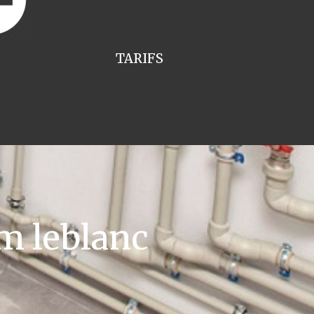
TARIFS
m leblanc