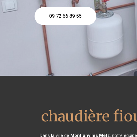
09 72 66 89 55
chaudière fio
Dans la ville de
Montigny lès Metz
, notre équip