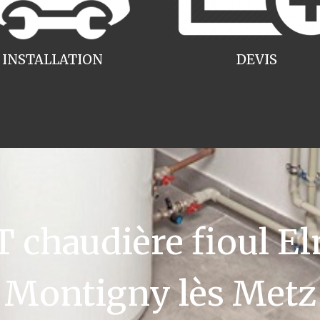
INSTALLATION
DEVIS
chaudière fioul El
Montigny lès Metz