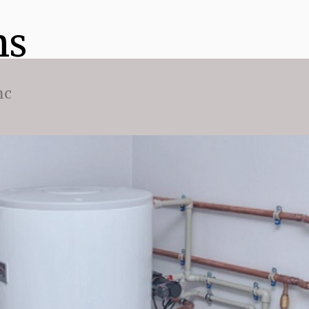
ns
nc