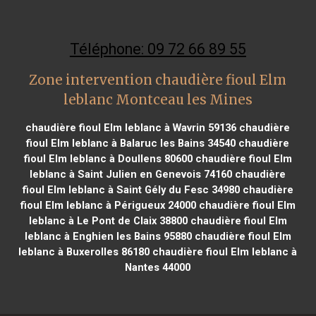
Téléphone: 09 72 66 89 55
Zone intervention chaudière fioul Elm
leblanc Montceau les Mines
chaudière fioul Elm leblanc à Wavrin 59136
chaudière
fioul Elm leblanc à Balaruc les Bains 34540
chaudière
fioul Elm leblanc à Doullens 80600
chaudière fioul Elm
leblanc à Saint Julien en Genevois 74160
chaudière
fioul Elm leblanc à Saint Gély du Fesc 34980
chaudière
fioul Elm leblanc à Périgueux 24000
chaudière fioul Elm
leblanc à Le Pont de Claix 38800
chaudière fioul Elm
leblanc à Enghien les Bains 95880
chaudière fioul Elm
leblanc à Buxerolles 86180
chaudière fioul Elm leblanc à
Nantes 44000