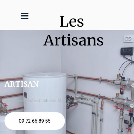
Les 
Artisans
ARTISAN
chaudière fioul Elm leblanc Montceau les Mines
09 72 66 89 55