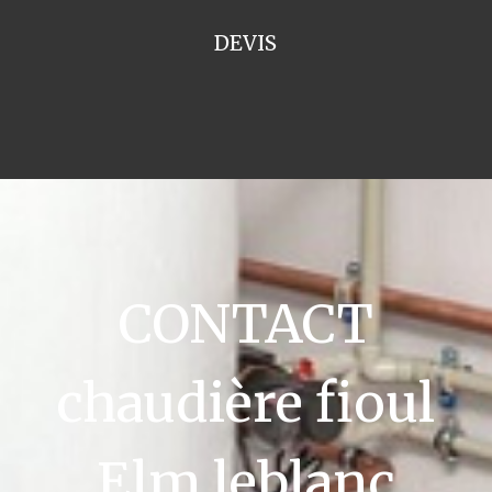
DEVIS
CONTACT
chaudière fioul
Elm leblanc