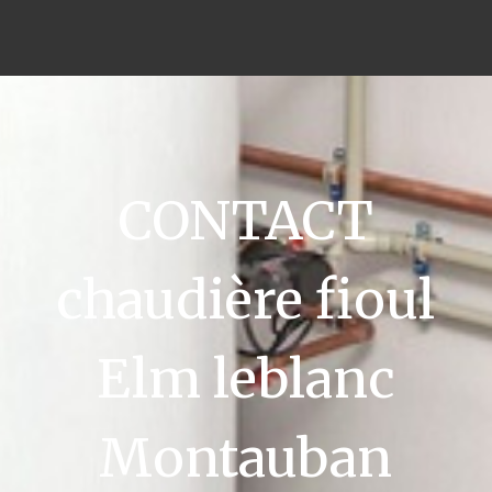
CONTACT
chaudière fioul
Elm leblanc
Montauban