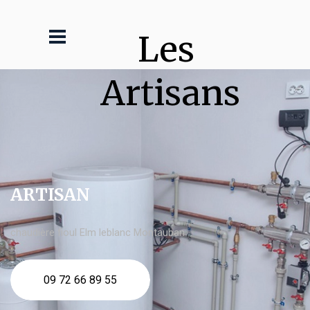
Les 
Artisans
ARTISAN
chaudière fioul Elm leblanc Montauban
09 72 66 89 55