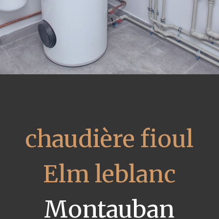
chaudière fioul
Elm leblanc
Montauban