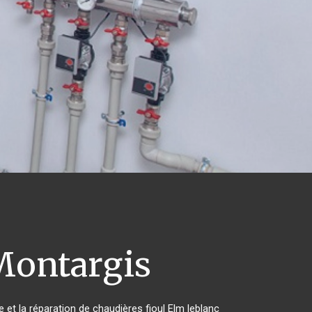
ontargis
 et la réparation de chaudières fioul Elm leblanc