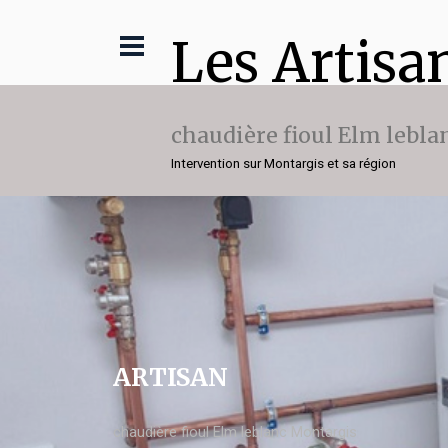
Les Artisa
chaudière fioul Elm lebla
Intervention sur Montargis et sa région
ARTISAN
chaudière fioul Elm leblanc Montargis