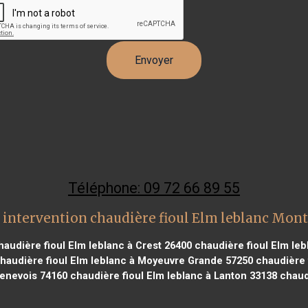
Téléphone: 09 72 66 89 55
 intervention chaudière fioul Elm leblanc Mont
audière fioul Elm leblanc à Crest 26400
chaudière fioul Elm le
haudière fioul Elm leblanc à Moyeuvre Grande 57250
chaudière f
Genevois 74160
chaudière fioul Elm leblanc à Lanton 33138
chaudi