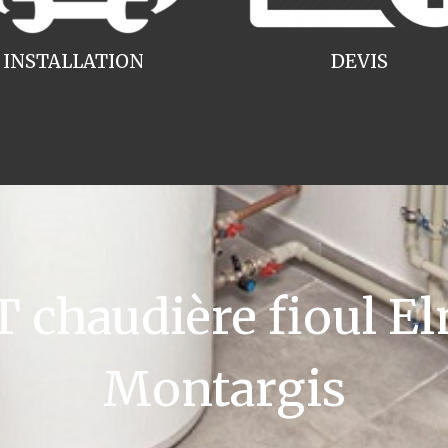
INSTALLATION
DEVIS
chaudière fioul El
Montargis