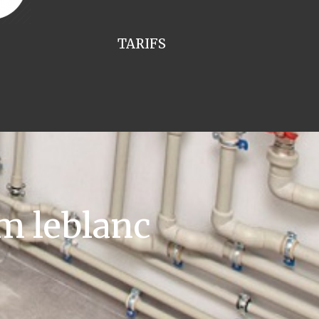
TARIFS
m leblanc