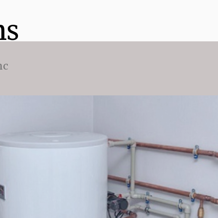
ns
nc