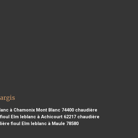
argis
blanc à Chamonix Mont Blanc 74400
chaudière
ioul Elm leblanc à Achicourt 62217
chaudière
ère fioul Elm leblanc à Maule 78580