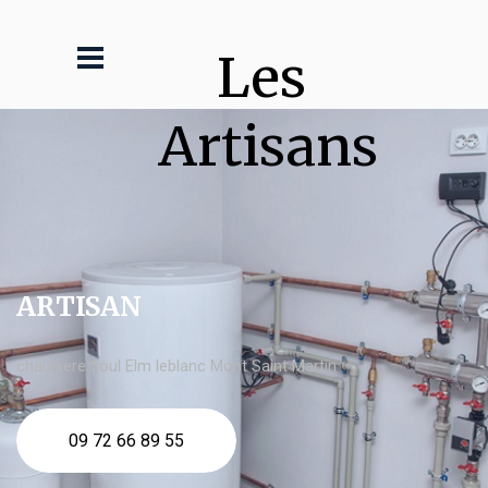
Les 
Artisans
ARTISAN
chaudière fioul Elm leblanc Mont Saint Martin
09 72 66 89 55