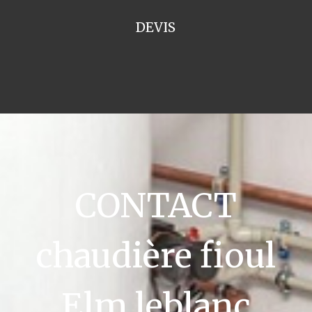
DEVIS
CONTACT
chaudière fioul
Elm leblanc