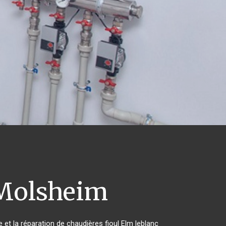
olsheim
 et la réparation de chaudières fioul Elm leblanc