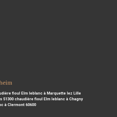
sheim
dière fioul Elm leblanc à Marquette lez Lille
is 51300
chaudière fioul Elm leblanc à Chagny
nc à Clermont 60600