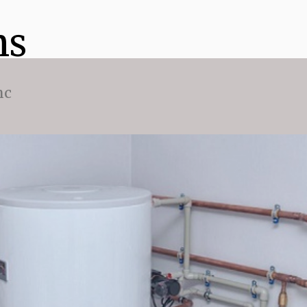
ns
nc