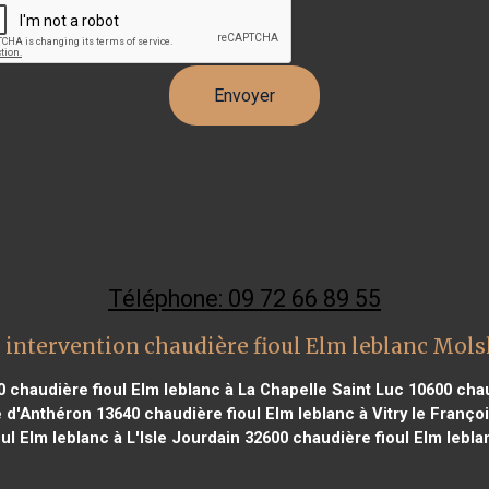
Téléphone: 09 72 66 89 55
 intervention chaudière fioul Elm leblanc Mol
0
chaudière fioul Elm leblanc à La Chapelle Saint Luc 10600
chau
e d'Anthéron 13640
chaudière fioul Elm leblanc à Vitry le Franço
ul Elm leblanc à L'Isle Jourdain 32600
chaudière fioul Elm lebla