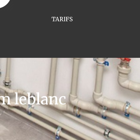
TARIFS
m leblanc