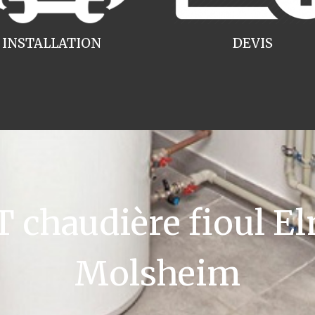
INSTALLATION
DEVIS
chaudière fioul El
Molsheim