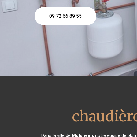
09 72 66 89 55
chaudière
Dans la ville de
Molsheim
, notre équipe de plom