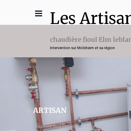
Les Artisa
chaudière fioul Elm lebla
Intervention sur Molsheim et sa région
ARTISAN
chaudière fioul Elm leblanc Molsheim