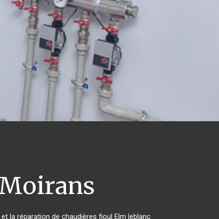
Moirans
et la réparation de chaudières fioul Elm leblanc