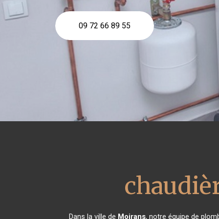
09 72 66 89 55
chaudièr
Dans la ville de
Moirans
, notre équipe de plomb