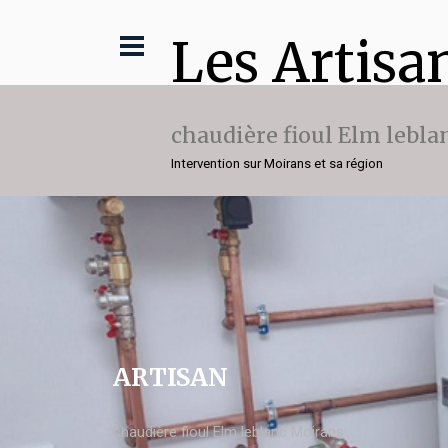
Les Artisa
chaudière fioul Elm lebla
Intervention sur Moirans et sa région
ARTISAN
chaudière fioul Elm leblanc Moirans