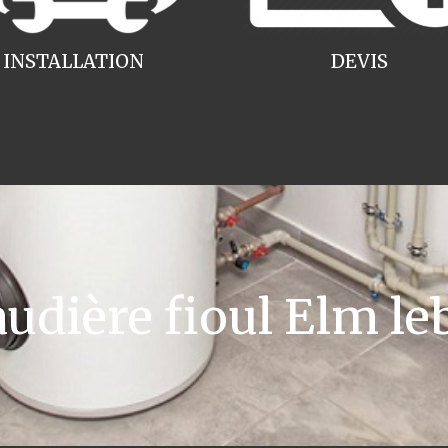
INSTALLATION
DEVIS
dière fioul Elm le