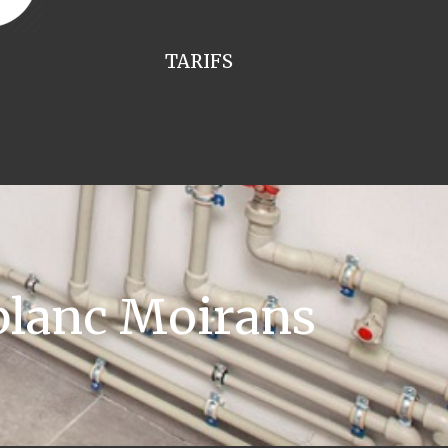
TARIFS
blanc Moirans