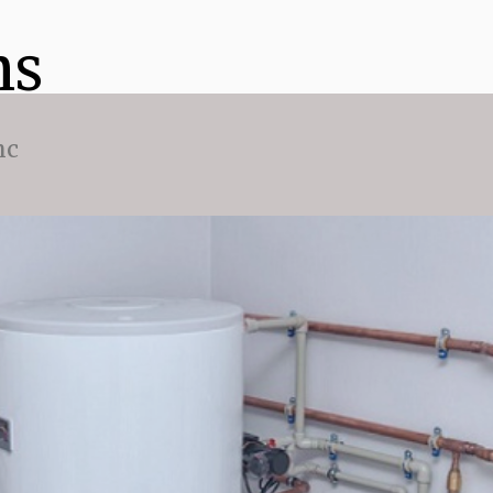
ns
nc