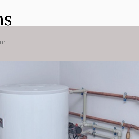
ns
nc