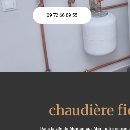
09 72 66 89 55
chaudière fi
Dans la ville de
Moëlan sur Mer
, notre équipe 