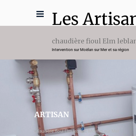
Les Artisa
chaudière fioul Elm lebla
Intervention sur Moëlan sur Mer et sa région
ARTISAN
chaudière fioul Elm leblanc Moëlan sur Mer