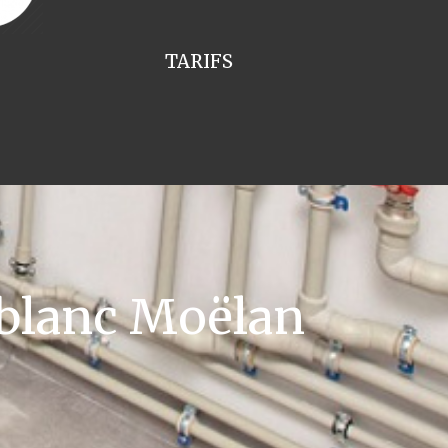
TARIFS
eblanc Moëlan