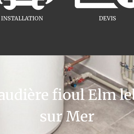
INSTALLATION
DEVIS
dière fioul Elm l
sur Mer