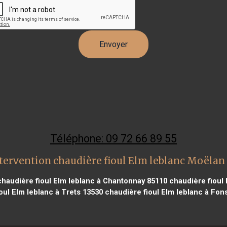
Téléphone: 09 72 66 89 55
tervention chaudière fioul Elm leblanc Moëlan
haudière fioul Elm leblanc à Chantonnay 85110
chaudière fioul 
oul Elm leblanc à Trets 13530
chaudière fioul Elm leblanc à Fon