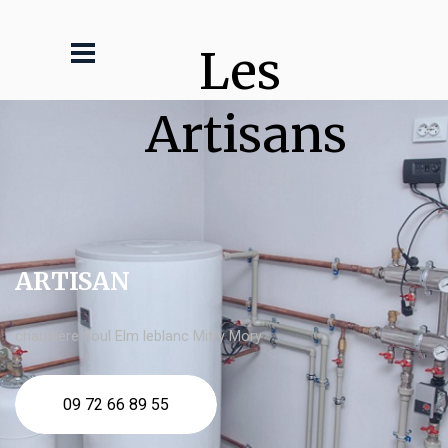
Les 
Artisans
ARTISAN
chaudière fioul Elm leblanc Mitry Mory
09 72 66 89 55