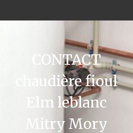
CONTACT
chaudière fioul
Elm leblanc
Mitry Mory