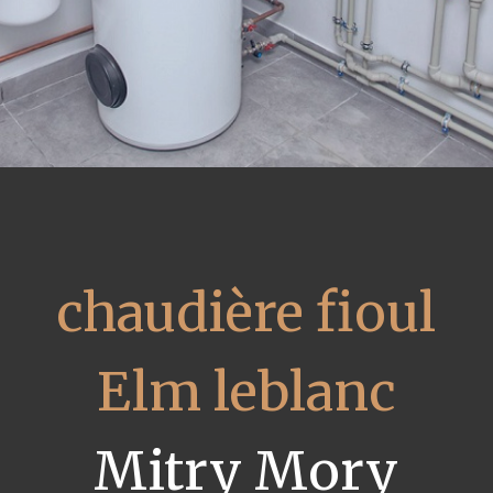
chaudière fioul
Elm leblanc
Mitry Mory