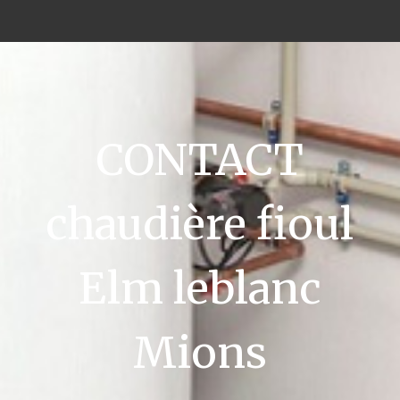
CONTACT
chaudière fioul
Elm leblanc
Mions