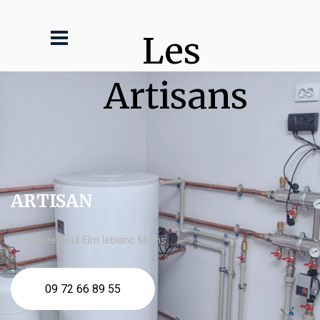
Les 
Artisans
ARTISAN
chaudière fioul Elm leblanc Mions
09 72 66 89 55