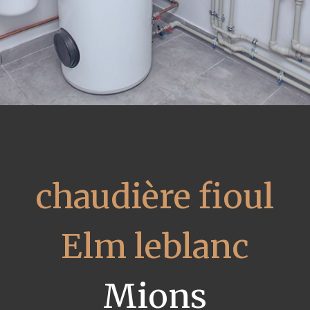
chaudière fioul
Elm leblanc
Mions