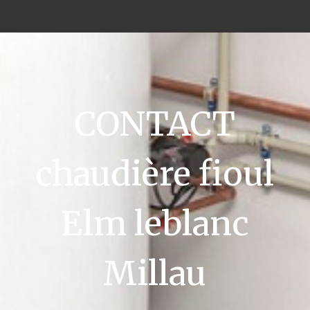
CONTACT
chaudière fioul
Elm leblanc
Millau