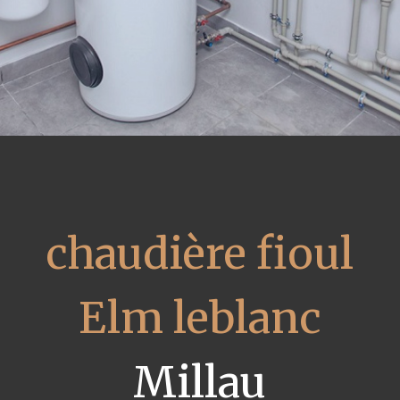
chaudière fioul
Elm leblanc
Millau