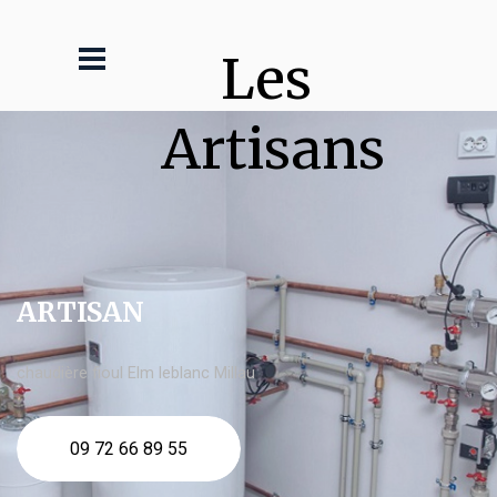
Les 
Artisans
ARTISAN
chaudière fioul Elm leblanc Millau
09 72 66 89 55