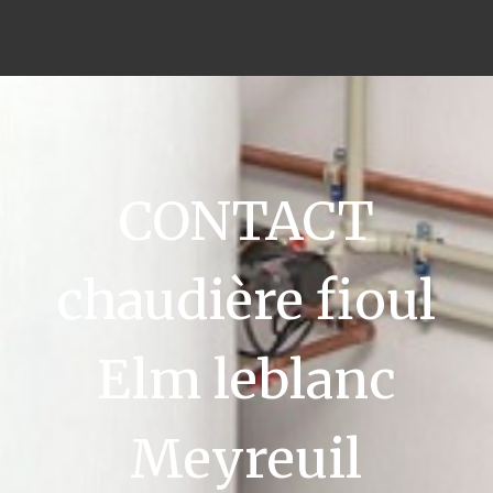
CONTACT
chaudière fioul
Elm leblanc
Meyreuil