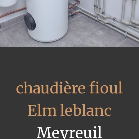
chaudière fioul
Elm leblanc
Meyreuil