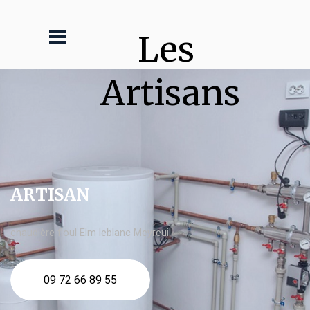
Les 
Artisans
ARTISAN
chaudière fioul Elm leblanc Meyreuil
09 72 66 89 55