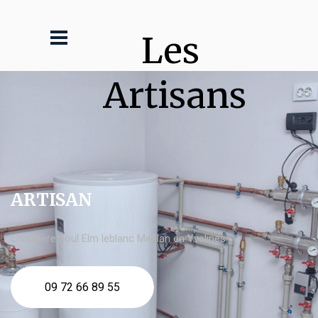
Les 
Artisans
ARTISAN
chaudière fioul Elm leblanc Meulan en Yvelines
09 72 66 89 55