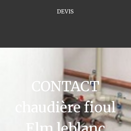
DEVIS
CONTACT
chaudière fioul
Elm leblanc