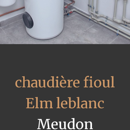
chaudière fioul
Elm leblanc
Meudon