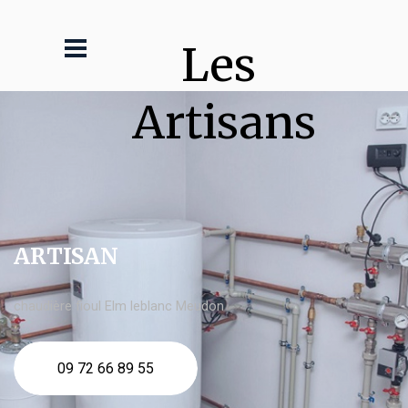
Les 
Artisans
ARTISAN
chaudière fioul Elm leblanc Meudon
09 72 66 89 55