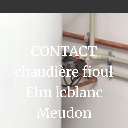
CONTACT
chaudière fioul
Elm leblanc
Meudon