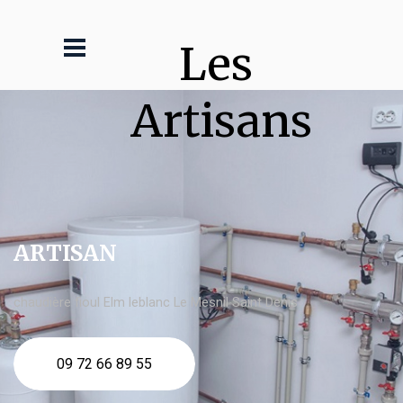
Les 
Artisans
ARTISAN
chaudière fioul Elm leblanc Le Mesnil Saint Denis
09 72 66 89 55