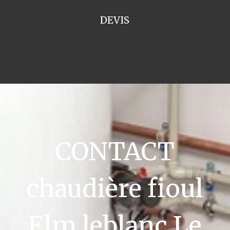
DEVIS
CONTACT
chaudière fioul
Elm leblanc Le