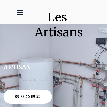
Les 
Artisans
ARTISAN
chaudière fioul Elm leblanc Le Mesnil Esnard
09 72 66 89 55