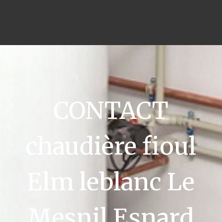
CONTACT
chaudière fioul
Elm leblanc Le
Mesnil Esnard