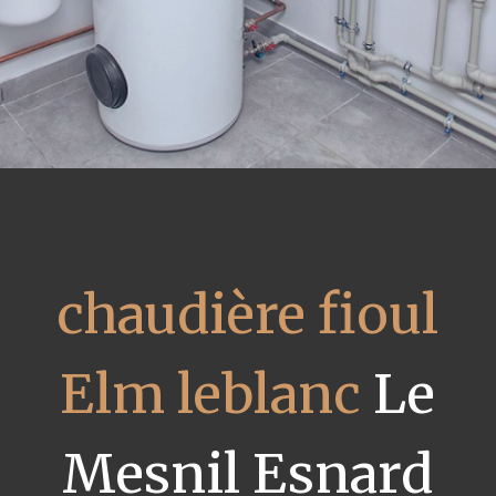
chaudière fioul
Elm leblanc
Le
Mesnil Esnard