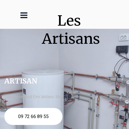
Les 
Artisans
ARTISAN
chaudière fioul Elm leblanc Mer
09 72 66 89 55