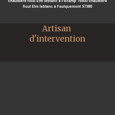
chaudière fioul Elm leblanc à Fécamp 76400
chaudière
fioul Elm leblanc à Faulquemont 57380
Artisan 
d'intervention