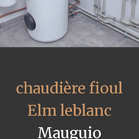
chaudière fioul
Elm leblanc
Mauguio