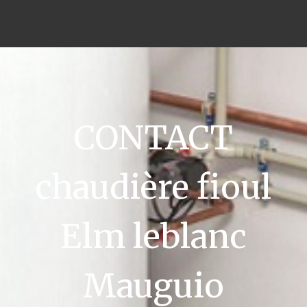
CONTACT
chaudière fioul
Elm leblanc
Mauguio