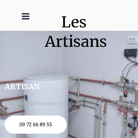
Les 
Artisans
ARTISAN
chaudière fioul Elm leblanc Mauguio
09 72 66 89 55