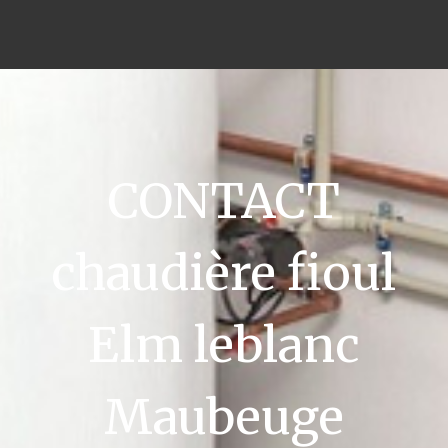
CONTACT
chaudière fioul
Elm leblanc
Maubeuge