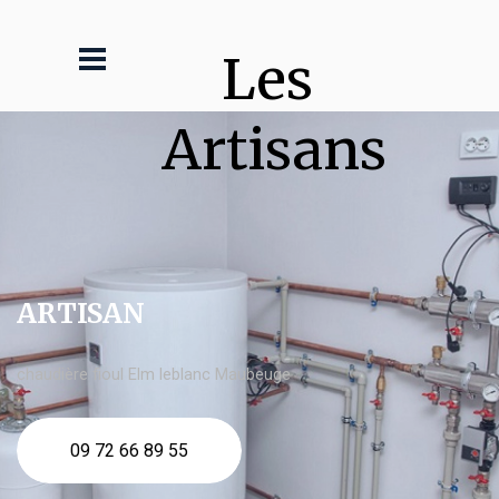
Les 
Artisans
ARTISAN
chaudière fioul Elm leblanc Maubeuge
09 72 66 89 55