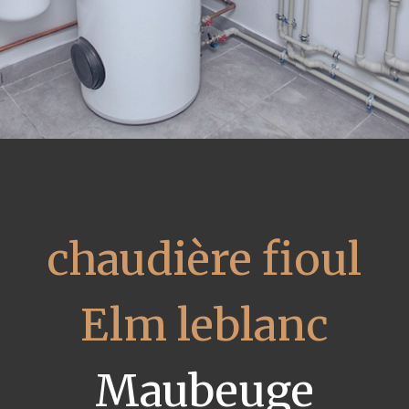
chaudière fioul
Elm leblanc
Maubeuge