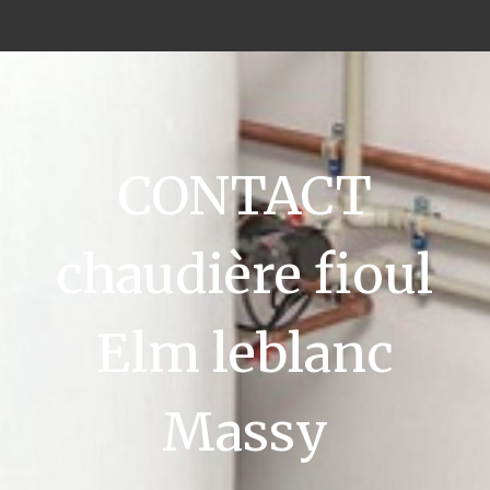
CONTACT
chaudière fioul
Elm leblanc
Massy