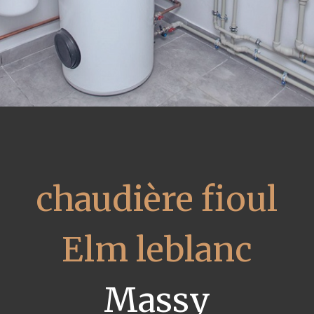
chaudière fioul
Elm leblanc
Massy