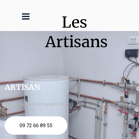
Les 
Artisans
ARTISAN
chaudière fioul Elm leblanc Massy
09 72 66 89 55