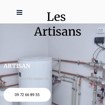
Les 
Artisans
ARTISAN
chaudière fioul Elm leblanc Marles les Mines
09 72 66 89 55