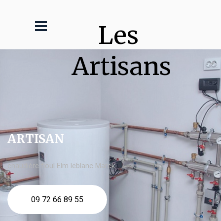
Les 
Artisans
ARTISAN
chaudière fioul Elm leblanc Marck
09 72 66 89 55