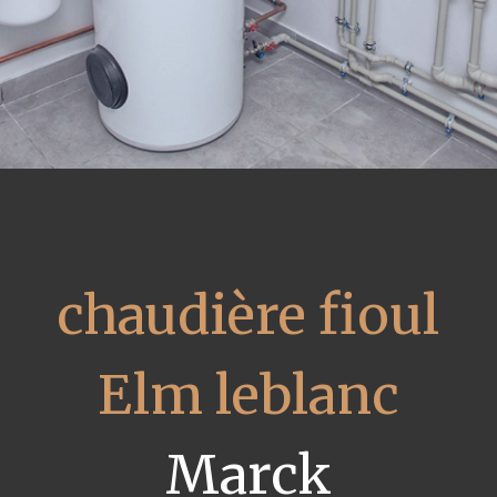
chaudière fioul
Elm leblanc
Marck