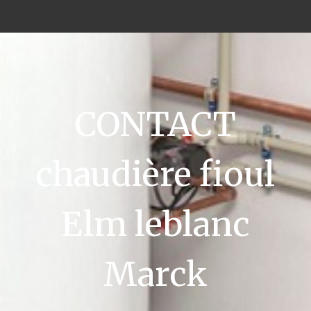
CONTACT
chaudière fioul
Elm leblanc
Marck