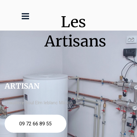
Les 
Artisans
ARTISAN
chaudière fioul Elm leblanc Mâcon
09 72 66 89 55