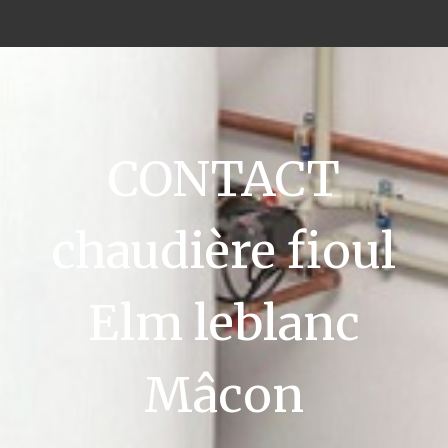
CONTACT
chaudière fioul
Elm leblanc
Mâcon