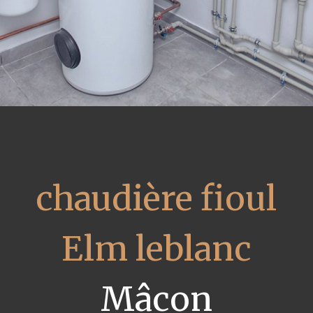
chaudière fioul
Elm leblanc
Mâcon