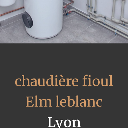
chaudière fioul
Elm leblanc
Lyon