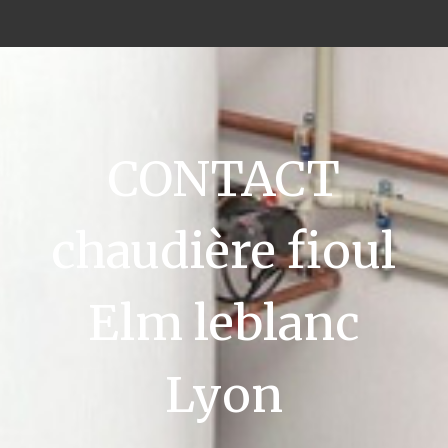
CONTACT
chaudière fioul
Elm leblanc
Lyon