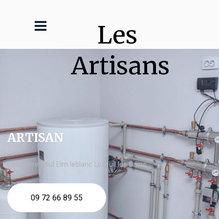
Les 
Artisans
ARTISAN
chaudière fioul Elm leblanc Luxeuil les Bains
09 72 66 89 55