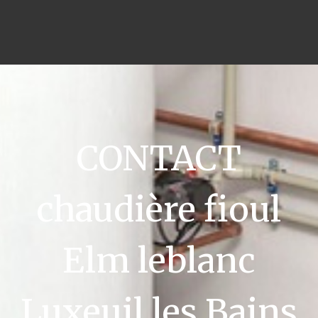
CONTACT
chaudière fioul
Elm leblanc
Luxeuil les Bains