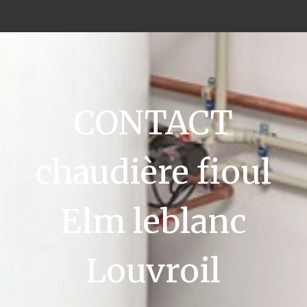
CONTACT
chaudière fioul
Elm leblanc
Louvroil