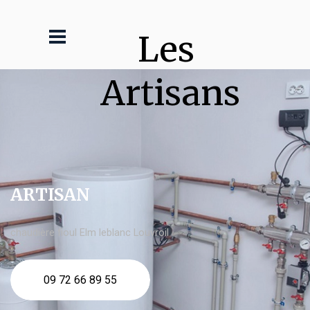
Les 
Artisans
ARTISAN
chaudière fioul Elm leblanc Louvroil
09 72 66 89 55