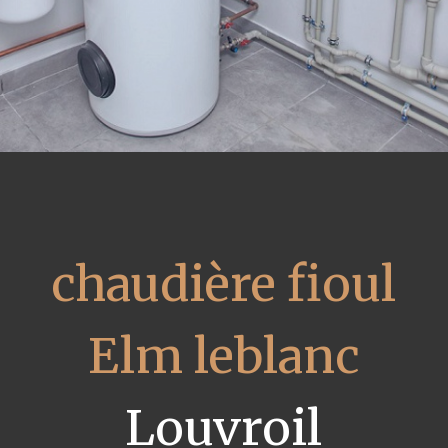
chaudière fioul
Elm leblanc
Louvroil