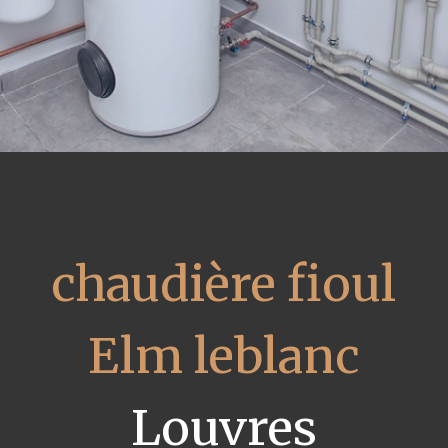
chaudière fioul
Elm leblanc
Louvres