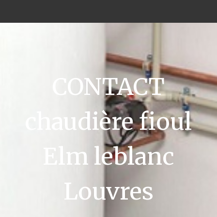
CONTACT
chaudière fioul
Elm leblanc
Louvres