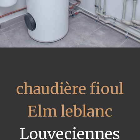
chaudière fioul
Elm leblanc
Louveciennes