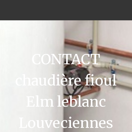
CONTACT
chaudière fioul
Elm leblanc
Louveciennes