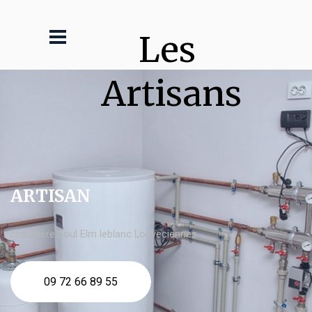
Les 
Artisans
ARTISAN
chaudière fioul Elm leblanc Louveciennes
09 72 66 89 55