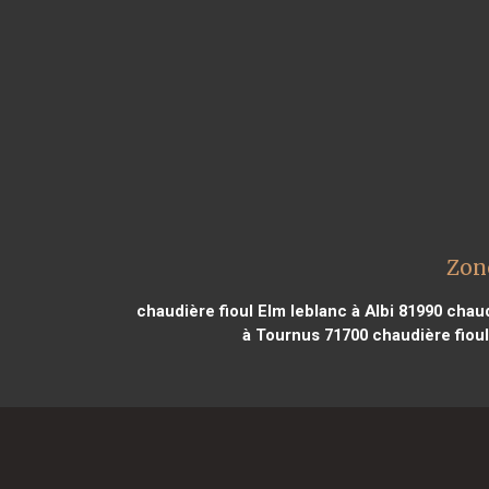
Zon
chaudière fioul Elm leblanc à Albi 81990
chaud
à Tournus 71700
chaudière fiou