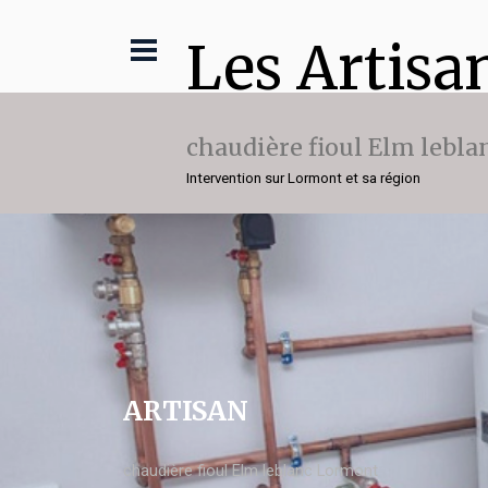
Les Artisa
chaudière fioul Elm lebla
Intervention sur Lormont et sa région
ARTISAN
chaudière fioul Elm leblanc Lormont