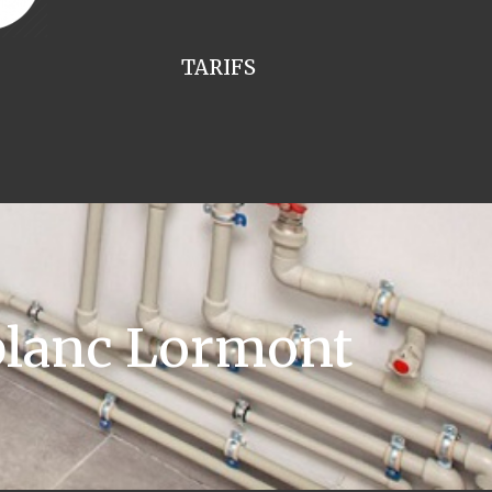
TARIFS
blanc Lormont