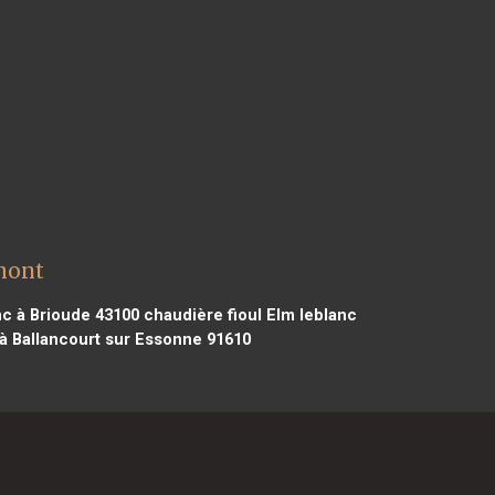
mont
nc à Brioude 43100
chaudière fioul Elm leblanc
 à Ballancourt sur Essonne 91610