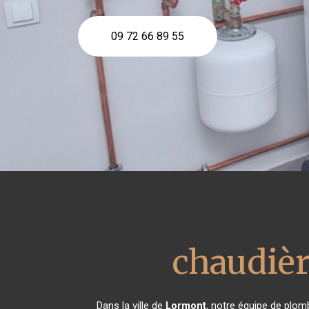
09 72 66 89 55
chaudièr
Dans la ville de
Lormont
, notre équipe de plomb