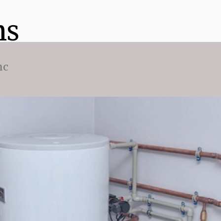
ns
nc