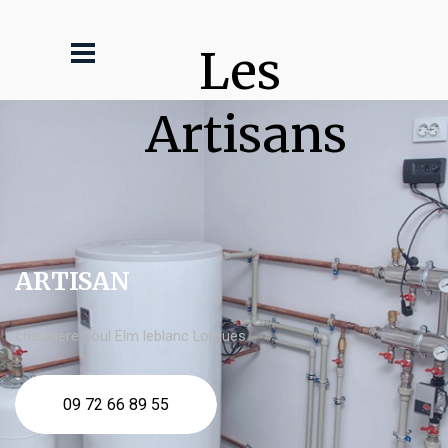
Les 
Artisans
ARTISAN
chaudière fioul Elm leblanc Lorgues
09 72 66 89 55