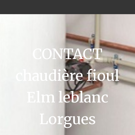
CONTACT
chaudière fioul
Elm leblanc
Lorgues