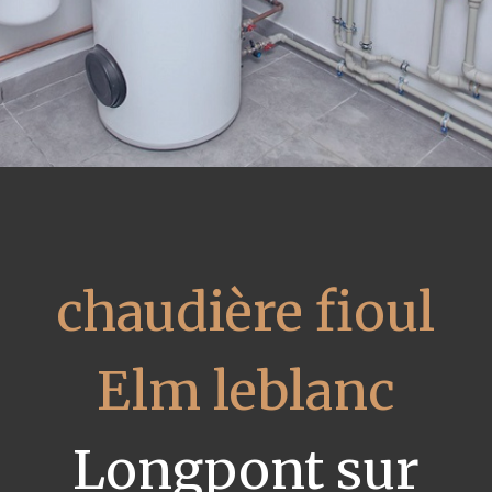
chaudière fioul
Elm leblanc
Longpont sur