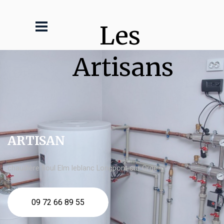
Les 
Artisans
ARTISAN
chaudière fioul Elm leblanc Longpont sur Orge
09 72 66 89 55