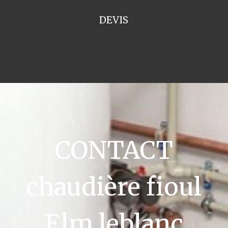
DEVIS
CONTACT
chaudière fioul
Elm leblanc