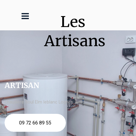
Les 
Artisans
ARTISAN
chaudière fioul Elm leblanc Lognes
09 72 66 89 55