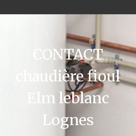
CONTACT
chaudière fioul
Elm leblanc
Lognes