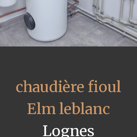
chaudière fioul
Elm leblanc
Lognes