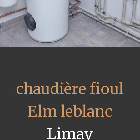
chaudière fioul
Elm leblanc
Limay