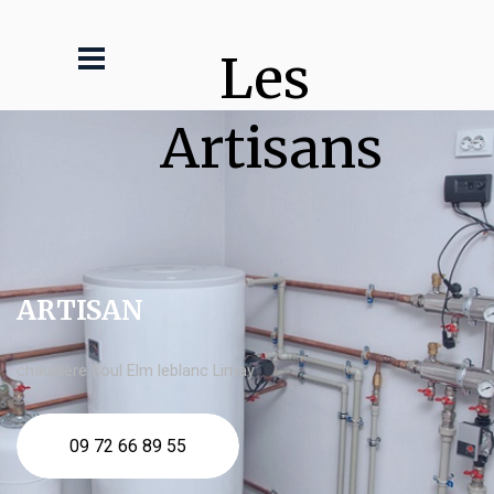
Les 
Artisans
ARTISAN
chaudière fioul Elm leblanc Limay
09 72 66 89 55