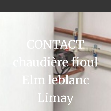
CONTACT
chaudière fioul
Elm leblanc
Limay